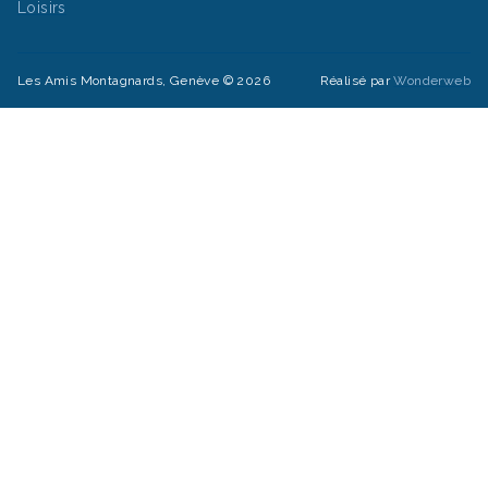
Loisirs
Les Amis Montagnards, Genève © 2026
Réalisé par
Wonderweb