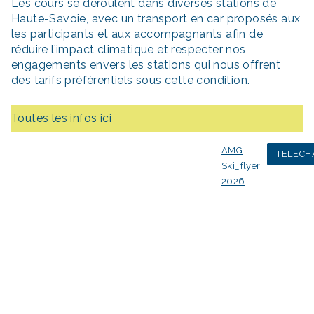
Les cours se déroulent dans diverses stations de
Haute-Savoie, avec un transport en car proposés aux
les participants et aux accompagnants afin de
réduire l’impact climatique et respecter nos
engagements envers les stations qui nous offrent
des tarifs préférentiels sous cette condition.
Toutes les infos ici
AMG
TÉLÉCH
Ski_flyer
2026