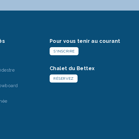
és
Pour vous tenir au courant
S'INSCRIRE
Chalet du Bettex
destre
RÉSERVEZ
nowboard
nnée