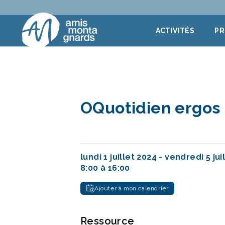
Aller au contenu
ACTIVITÉS
P
OQuotidien ergos
lundi 1 juillet 2024 -
vendredi 5 jui
8:00 à 16:00
Ajouter à mon calendrier
Ressource