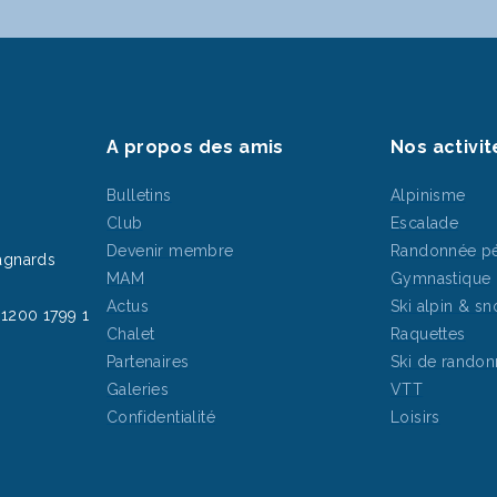
A propos des amis
Nos activit
Bulletins
Alpinisme
Club
Escalade
Devenir membre
Randonnée pé
agnards
MAM
Gymnastique
Actus
Ski alpin & s
1200 1799 1
Chalet
Raquettes
Partenaires
Ski de rando
Galeries
VTT
Confidentialité
Loisirs