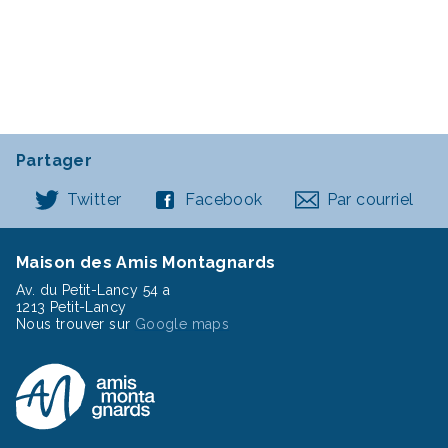
Partager
Twitter
Facebook
Par courriel
Maison des Amis Montagnards
Av. du Petit-Lancy 54 a
1213 Petit-Lancy
Nous trouver sur
Google maps