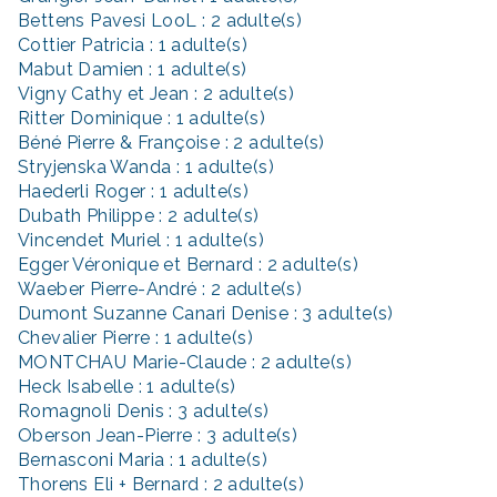
Bettens Pavesi LooL :
2 adulte(s)
Cottier Patricia :
1 adulte(s)
Mabut Damien :
1 adulte(s)
Vigny Cathy et Jean :
2 adulte(s)
Ritter Dominique :
1 adulte(s)
Béné Pierre & Françoise :
2 adulte(s)
Stryjenska Wanda :
1 adulte(s)
Haederli Roger :
1 adulte(s)
Dubath Philippe :
2 adulte(s)
Vincendet Muriel :
1 adulte(s)
Egger Véronique et Bernard :
2 adulte(s)
Waeber Pierre-André :
2 adulte(s)
Dumont Suzanne Canari Denise :
3 adulte(s)
Chevalier Pierre :
1 adulte(s)
MONTCHAU Marie-Claude :
2 adulte(s)
Heck Isabelle :
1 adulte(s)
Romagnoli Denis :
3 adulte(s)
Oberson Jean-Pierre :
3 adulte(s)
Bernasconi Maria :
1 adulte(s)
Thorens Eli + Bernard :
2 adulte(s)