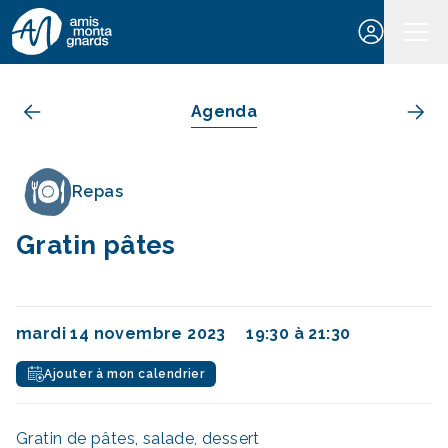
Aller au contenu
Agenda
Repas
Gratin pâtes
mardi 14 novembre 2023
19:30 à 21:30
Ajouter à mon calendrier
Gratin de pâtes, salade, dessert