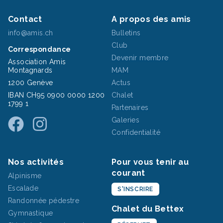
Contact
A propos des amis
info@amis.ch
Bulletins
Club
Correspondance
Devenir membre
Association Amis
Montagnards
MAM
1200 Genève
Actus
IBAN CH95 0900 0000 1200
Chalet
1799 1
Partenaires
Galeries
Confidentialité
Nos activités
Pour vous tenir au
courant
Alpinisme
Escalade
S'INSCRIRE
Randonnée pédestre
Chalet du Bettex
Gymnastique