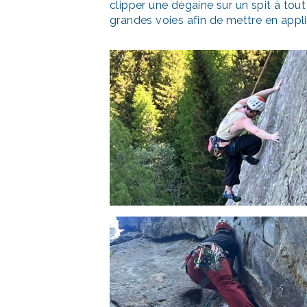
clipper une dégaine sur un spit à tou
grandes voies afin de mettre en applic