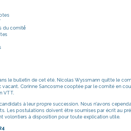
mptes
T
s du comité́
ptes
s
s le bulletin de cet été, Nicolas Wyssmann quitte le comi
 vacant. Corinne Sancosme cooptée par le comité en cour
n VTT.
andidats à leur propre succession. Nous n’avons cependa
 Les postulations doivent être soumises par écrit au pré
nt volontiers à disposition pour toute explication utile.
24