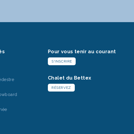
és
Pour vous tenir au courant
S'INSCRIRE
Chalet du Bettex
destre
RÉSERVEZ
nowboard
nnée