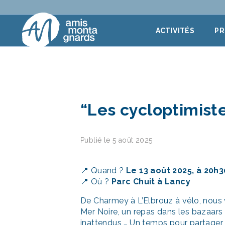
Aller au contenu
ACTIVITÉS
P
“Les cycloptimiste
Publié le 5 août 2025
📍 Quand ?
Le 13 août 2025, à 20h3
📍 Où ?
Parc Chuit à Lancy
De Charmey à L’Elbrouz à vélo, nous
Mer Noire, un repas dans les bazaars 
inattendus … Un temps pour partager r