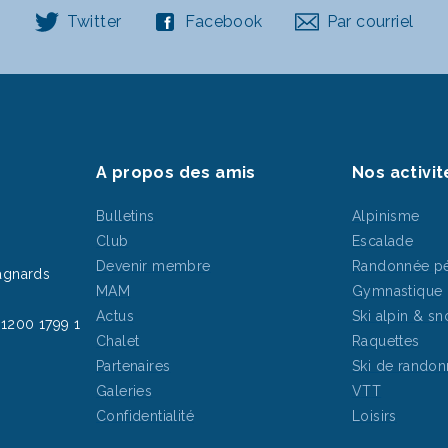
Twitter
Facebook
Par courriel
A propos des amis
Nos activit
Bulletins
Alpinisme
Club
Escalade
Devenir membre
Randonnée pé
agnards
MAM
Gymnastique
Actus
Ski alpin & s
1200 1799 1
Chalet
Raquettes
Partenaires
Ski de rando
Galeries
VTT
Confidentialité
Loisirs