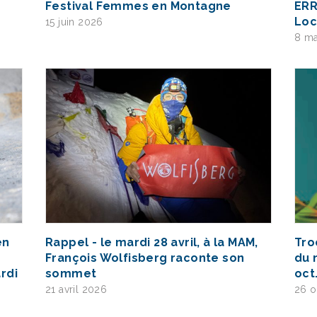
Festival Femmes en Montagne
ERR
Loc
15 juin 2026
8 ma
en
Rappel - le mardi 28 avril, à la MAM,
Tro
François Wolfisberg raconte son
du 
rdi
sommet
oct.
21 avril 2026
26 o