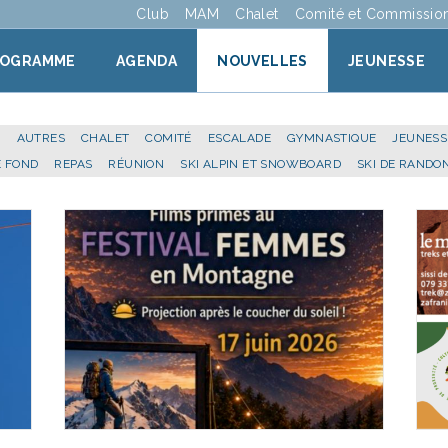
Club
MAM
Chalet
Comité et Commissio
ROGRAMME
AGENDA
NOUVELLES
JEUNESSE
E
AUTRES
CHALET
COMITÉ
ESCALADE
GYMNASTIQUE
JEUNESS
E FOND
REPAS
RÉUNION
SKI ALPIN ET SNOWBOARD
SKI DE RANDO