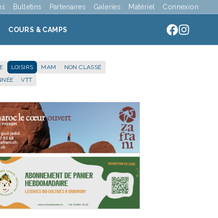
ns
Bulletins
Partenaires
Galeries
Matériel
Connexion
COURS & CAMPS
E
LOISIRS
MAM
NON CLASSÉ
NNÉE
VTT