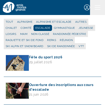
Aller au contenu
TOUT
ALPINISME
ALPINISME ET ESCALADE
AUTRES
CHALET
COMITÉ
ESCALADE
GYMNASTIQUE
JEUNESSE
LOISIRS
MAM
NON CLASSÉ
RANDONNÉE PÉDESTRE
RAQUETTE ET SKI DE FOND
REPAS
RÉUNION
SKI ALPIN ET SNOWBOARD
SKI DE RANDONNÉE
VTT
Fête du sport 2026
29 juillet 2026
Ouverture des inscriptions aux cours
d'escalade
21 juin 2026