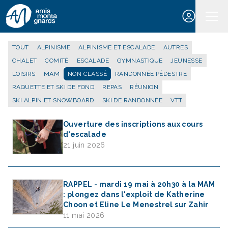
Aller au contenu
TOUT
ALPINISME
ALPINISME ET ESCALADE
AUTRES
CHALET
COMITÉ
ESCALADE
GYMNASTIQUE
JEUNESSE
LOISIRS
MAM
NON CLASSÉ
RANDONNÉE PÉDESTRE
RAQUETTE ET SKI DE FOND
REPAS
RÉUNION
SKI ALPIN ET SNOWBOARD
SKI DE RANDONNÉE
VTT
Ouverture des inscriptions aux cours
d'escalade
21 juin 2026
RAPPEL - mardi 19 mai à 20h30 à la MAM
: plongez dans l'exploit de Katherine
Choon et Eline Le Menestrel sur Zahir
11 mai 2026