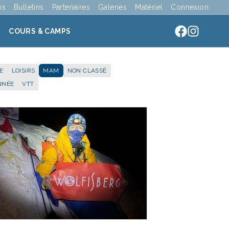
ns
Bulletins
Partenaires
Galeries
Matériel
Connexion
COURS & CAMPS
E
LOISIRS
MAM
NON CLASSÉ
NNÉE
VTT