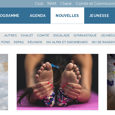
Club
MAM
Chalet
Comité et Commissio
ROGRAMME
AGENDA
NOUVELLES
JEUNESSE
E
AUTRES
CHALET
COMITÉ
ESCALADE
GYMNASTIQUE
JEUNESS
E FOND
REPAS
RÉUNION
SKI ALPIN ET SNOWBOARD
SKI DE RANDO