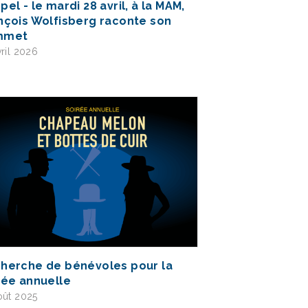
pel - le mardi 28 avril, à la MAM,
nçois Wolfisberg raconte son
mmet
vril 2026
herche de bénévoles pour la
rée annuelle
oût 2025