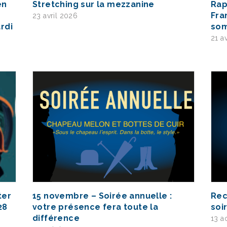
en
Stretching sur la mezzanine
Rap
Fra
23 avril 2026
rdi
so
21 a
ter
15 novembre – Soirée annuelle :
Rec
28
votre présence fera toute la
soi
différence
13 a