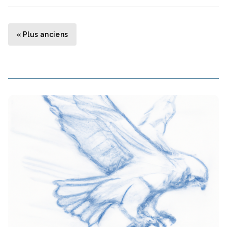
Navigation des articles
« Plus anciens