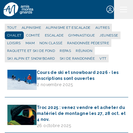
Aller au contenu
TOUT
ALPINISME
ALPINISME ET ESCALADE
AUTRES
CHALET
COMITÉ
ESCALADE
GYMNASTIQUE
JEUNESSE
LOISIRS
MAM
NON CLASSÉ
RANDONNÉE PÉDESTRE
RAQUETTE ET SKI DE FOND
REPAS
RÉUNION
SKI ALPIN ET SNOWBOARD
SKI DE RANDONNÉE
VTT
Cours de ski et snowboard 2026 - les
inscriptions sont ouvertes
2 novembre 2025
Troc 2025 : venez vendre et acheter du
matériel de montagne les 27, 28 oct. et
4 nov.
26 octobre 2025